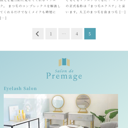
ク。 まつ毛のコンプレックスを解消し
の正式名称は「まつ毛エクステ」と言
てくれるだけでなくメイクも時短に
います。人工のまつ毛を自まつ毛 […]
[…]
投
1
…
4
5
稿
ナ
ビ
ゲ
ー
シ
Eyelash Salon
ョ
ン